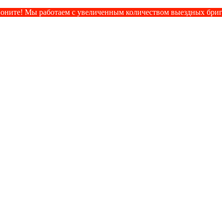
оните! Мы работаем с увеличенным количеством выездных бри