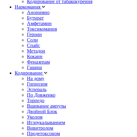
Кодирование от табакокурения
Наркомания
Анонимно
Бутират
Амфетамин
Токсикомания
Героин
Соли
Спайс
Метадон
Кокаин
Феназепам
Гашиш
Кодирование
На дому
Гипнозом
Эспераль
По Довженко
Торпедо
Вшивание ампулы
Двойной Блок
Уколом
Иглоукалыванием
Вивитролом
Продетоксоном