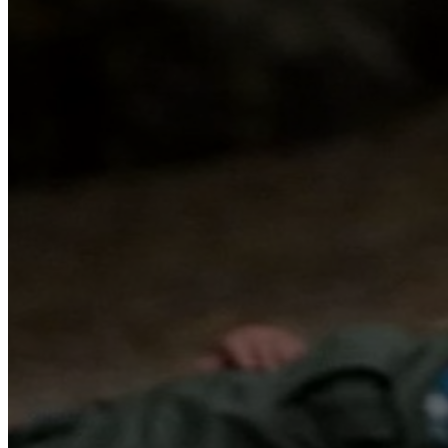
Лечение наркомании
Вывод из запоя
Кодирование