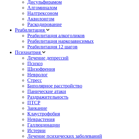
Дисульфирамом
Алгоминалом
Налтрексоном
Аквилонгом
Раскодирование
Реабилитация
Реабилитация алкоголиков
Реабилитация наркозависимых
Реабилитация 12 шагов
Психиатрия
Лечение депрессий
Психоз
Шизофрения
Невролог
Стресс
Биполярное расстройство
Панические атаки
Раздражительность
ПТСР
Заикание
Клаустрофобия
Неврастения
Галлюцинации
Истерии
Лечение психических заболеваний