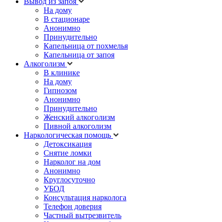
Вывод из запоя
На дому
В стационаре
Анонимно
Принудительно
Капельница от похмелья
Капельница от запоя
Алкоголизм
В клинике
На дому
Гипнозом
Анонимно
Принудительно
Женский алкоголизм
Пивной алкоголизм
Наркологическая помощь
Детоксикация
Снятие ломки
Нарколог на дом
Анонимно
Круглосуточно
УБОД
Консультация нарколога
Телефон доверия
Частный вытрезвитель