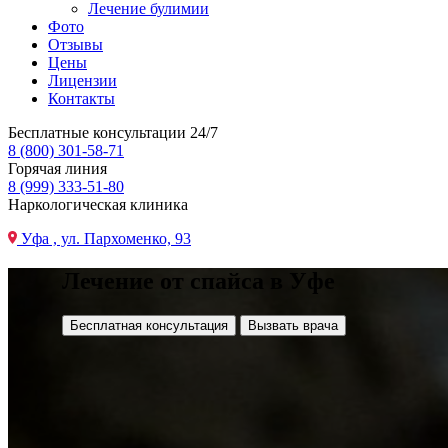
Лечение булимии
Фото
Отзывы
Цены
Лицензии
Контакты
Бесплатные консультации 24/7
8 (800) 301-58-71
Горячая линия
8 (999) 333-51-80
Наркологическая клиника
Уфа , ул. Пархоменко, 93
Лечение от спайса в Уфе
Бесплатная консультация
Вызвать врача