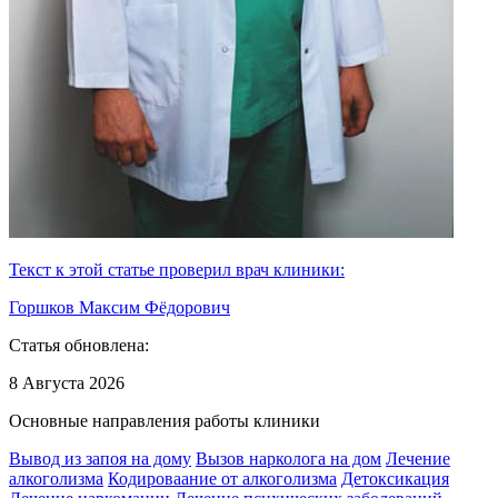
Текст к этой статье проверил врач клиники:
Горшков Максим Фёдорович
Статья обновлена:
8 Августа 2026
Основные направления работы клиники
Вывод из запоя на дому
Вызов нарколога на дом
Лечение
алкоголизма
Кодироваание от алкоголизма
Детоксикация