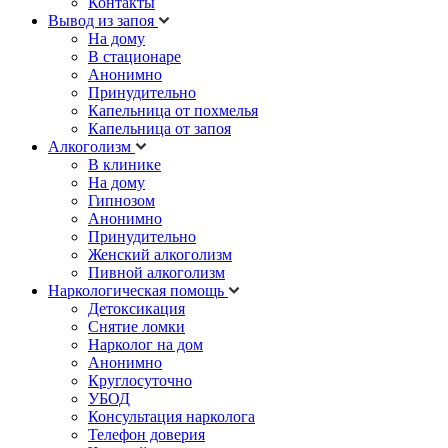
Контакты
Вывод из запоя
На дому
В стационаре
Анонимно
Принудительно
Капельница от похмелья
Капельница от запоя
Алкоголизм
В клинике
На дому
Гипнозом
Анонимно
Принудительно
Женский алкоголизм
Пивной алкоголизм
Наркологическая помощь
Детоксикация
Снятие ломки
Нарколог на дом
Анонимно
Круглосуточно
УБОД
Консультация нарколога
Телефон доверия