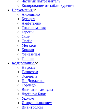
Частный вытрезвитель
Кодирование от табакокурения
Наркомания
Анонимно
Бутират
Амфетамин
Токсикомания
Героин
Соли
Спайс
Метадон
Кокаин
Феназепам
Гашиш
Кодирование
На дому
Гипнозом
Эспераль
По Довженко
Торпедо
Вшивание ампулы
Двойной Блок
Уколом
Иглоукалыванием
Вивитролом