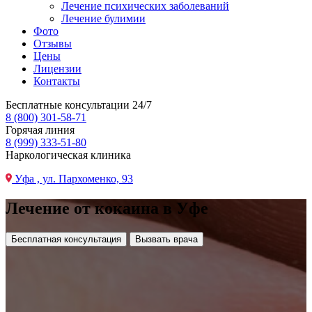
Лечение психических заболеваний
Лечение булимии
Фото
Отзывы
Цены
Лицензии
Контакты
Бесплатные консультации 24/7
8 (800) 301-58-71
Горячая линия
8 (999) 333-51-80
Наркологическая клиника
Уфа , ул. Пархоменко, 93
Лечение от кокаина в Уфе
Бесплатная консультация
Вызвать врача