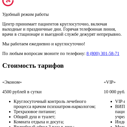
Удобный режим работы
Центр принимает пациентов круглосуточно, включая
выходные и праздничные дни. Горячая телефонная линия,
врачи в стационаре и выездной службе дежурят непрерывно.
Мы работаем ежедневно и круглосуточно!
По любым вопросам звоните по телефону:
8 (800) 301-58-71
Стоимость
тарифов
«Эконом»
«VIP»
4500 рублей в сутки
10 000 рубл
Круглосуточный контроль лечебного
VIP-п
процесса врачом психиатром-наркологом;
ВИП у
Трехразовое питание;
пацие
Общий душ и туалет;
учреж
Комната отдыха и досуга;
Индив
Врачебный обход 3 раза в день;
Медсе