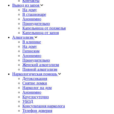
Контакты
Вывод из запоя
На дому
В стационаре
Анонимно
Принудительно
Капельница от похмелья
Капельница от запоя
Алкоголизм
В клинике
На дому
Гипнозом
Анонимно
Принудительно
Женский алкоголизм
Пивной алкоголизм
Наркологическая помощь
Детоксикация
Снятие ломки
Нарколог на дом
Анонимно
Круглосуточно
УБОД
Консультация нарколога
Телефон доверия