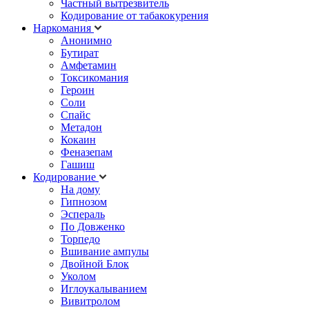
Частный вытрезвитель
Кодирование от табакокурения
Наркомания
Анонимно
Бутират
Амфетамин
Токсикомания
Героин
Соли
Спайс
Метадон
Кокаин
Феназепам
Гашиш
Кодирование
На дому
Гипнозом
Эспераль
По Довженко
Торпедо
Вшивание ампулы
Двойной Блок
Уколом
Иглоукалыванием
Вивитролом