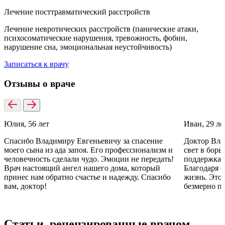
Лечение посттравматический расстройств
Лечение невротических расстройств (панические атаки,
психосоматические нарушения, тревожность, фобии,
нарушение сна, эмоциональная неустойчивость)
Записаться к врачу
Отзывы о враче
Юлия, 56 лет
Иван, 29 ле
Спасибо Владимиру Евгеньевичу за спасение
Доктор Вла
моего сына из ада запоя. Его профессионализм и
свет в борь
человечность сделали чудо. Эмоции не передать!
поддержка 
Врач настоящий ангел нашего дома, который
Благодаря е
принес нам обратно счастье и надежду. Спасибо
жизнь. Это
вам, доктор!
безмерно пр
Статьи, рецензированные врачом