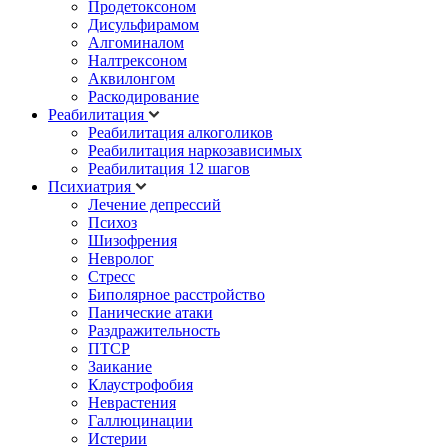
Продетоксоном
Дисульфирамом
Алгоминалом
Налтрексоном
Аквилонгом
Раскодирование
Реабилитация
Реабилитация алкоголиков
Реабилитация наркозависимых
Реабилитация 12 шагов
Психиатрия
Лечение депрессий
Психоз
Шизофрения
Невролог
Стресс
Биполярное расстройство
Панические атаки
Раздражительность
ПТСР
Заикание
Клаустрофобия
Неврастения
Галлюцинации
Истерии