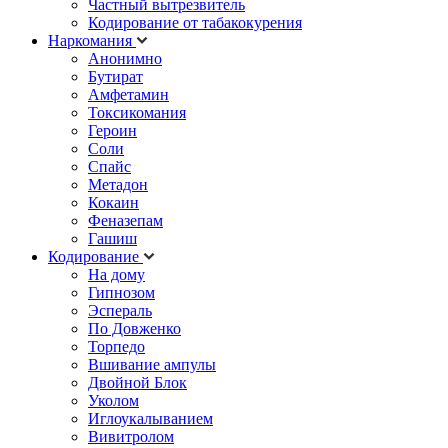
Частный вытрезвитель
Кодирование от табакокурения
Наркомания
Анонимно
Бутират
Амфетамин
Токсикомания
Героин
Соли
Спайс
Метадон
Кокаин
Феназепам
Гашиш
Кодирование
На дому
Гипнозом
Эспераль
По Довженко
Торпедо
Вшивание ампулы
Двойной Блок
Уколом
Иглоукалыванием
Вивитролом