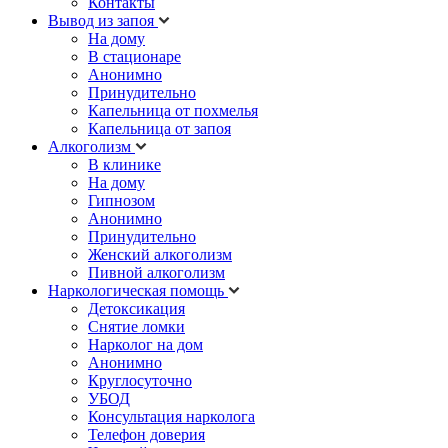
Контакты
Вывод из запоя
На дому
В стационаре
Анонимно
Принудительно
Капельница от похмелья
Капельница от запоя
Алкоголизм
В клинике
На дому
Гипнозом
Анонимно
Принудительно
Женский алкоголизм
Пивной алкоголизм
Наркологическая помощь
Детоксикация
Снятие ломки
Нарколог на дом
Анонимно
Круглосуточно
УБОД
Консультация нарколога
Телефон доверия