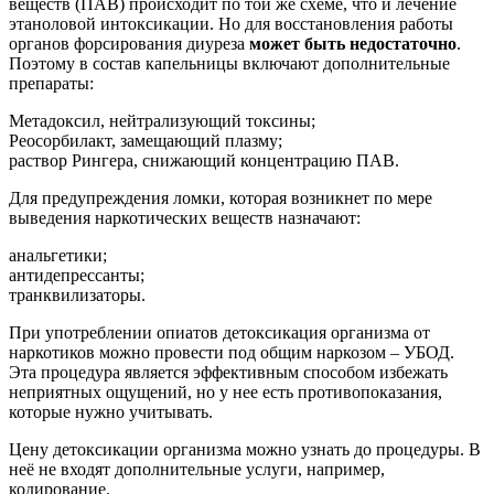
веществ (ПАВ) происходит по той же схеме, что и лечение
этаноловой интоксикации. Но для восстановления работы
органов форсирования диуреза
может быть недостаточно
.
Поэтому в состав капельницы включают дополнительные
препараты:
Метадоксил, нейтрализующий токсины;
Реосорбилакт, замещающий плазму;
раствор Рингера, снижающий концентрацию ПАВ.
Для предупреждения ломки, которая возникнет по мере
выведения наркотических веществ назначают:
анальгетики;
антидепрессанты;
транквилизаторы.
При употреблении опиатов детоксикация организма от
наркотиков можно провести под общим наркозом – УБОД.
Эта процедура является эффективным способом избежать
неприятных ощущений, но у нее есть противопоказания,
которые нужно учитывать.
Цену детоксикации организма можно узнать до процедуры. В
неё не входят дополнительные услуги, например,
кодирование.