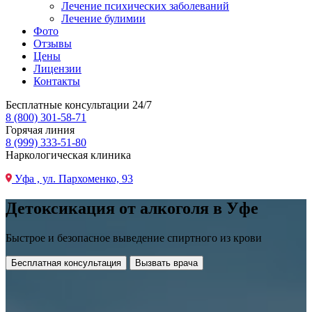
Лечение психических заболеваний
Лечение булимии
Фото
Отзывы
Цены
Лицензии
Контакты
Бесплатные консультации 24/7
8 (800) 301-58-71
Горячая линия
8 (999) 333-51-80
Наркологическая клиника
Уфа , ул. Пархоменко, 93
Детоксикация от алкоголя в Уфе
Быстрое и безопасное выведение спиртного из крови
Бесплатная консультация
Вызвать врача