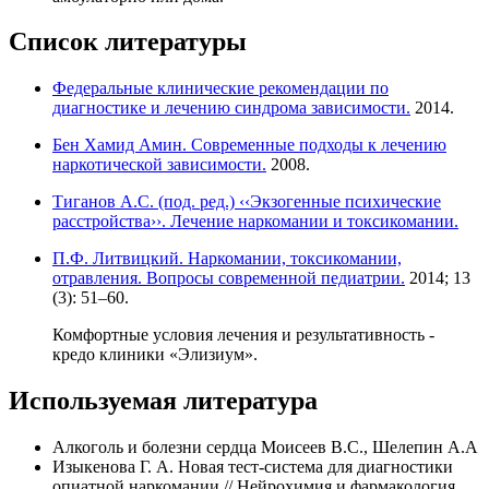
Список литературы
Федеральные клинические рекомендации по
диагностике и лечению синдрома зависимости.
2014.
Бен Хамид Амин. Современные подходы к лечению
наркотической зависимости.
2008.
Тиганов А.С. (под. ред.) ‹‹Экзогенные психические
расстройства››. Лечение наркомании и токсикомании.
П.Ф. Литвицкий. Наркомании, токсикомании,
отравления. Вопросы современной педиатрии.
2014; 13
(3): 51–60.
Комфортные условия лечения и результативность -
кредо клиники «Элизиум».
Используемая литература
Алкоголь и болезни сердца Моисеев В.С., Шелепин А.А
Изыкенова Г. А. Новая тест-система для диагностики
опиатной наркомании // Нейрохимия и фармакология