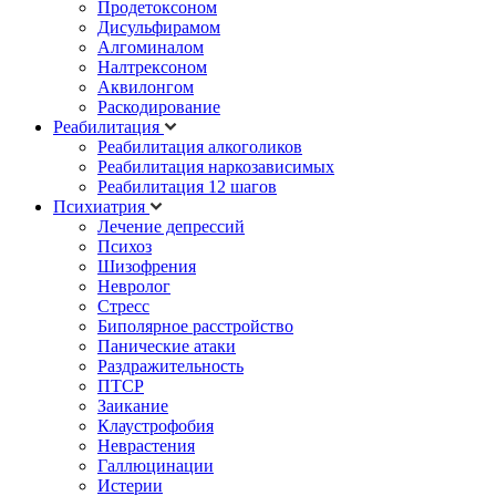
Продетоксоном
Дисульфирамом
Алгоминалом
Налтрексоном
Аквилонгом
Раскодирование
Реабилитация
Реабилитация алкоголиков
Реабилитация наркозависимых
Реабилитация 12 шагов
Психиатрия
Лечение депрессий
Психоз
Шизофрения
Невролог
Стресс
Биполярное расстройство
Панические атаки
Раздражительность
ПТСР
Заикание
Клаустрофобия
Неврастения
Галлюцинации
Истерии