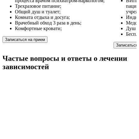
процесса врачом психиатром-наркологом;
ВИП у
Трехразовое питание;
пацие
Общий душ и туалет;
учреж
Комната отдыха и досуга;
Индив
Врачебный обход 3 раза в день;
Медсе
Комфортные кровати;
Душ и
Беспл
Записаться на прием
Записаться
Частые вопросы
и ответы
о лечении
зависимостей
Как проходит реабилитация алкоголиков
Реабилитация алкоголиков включает детоксикацию,
психотерапию, групповую и индивидуальную поддержку.
Этапы варьируют, но обычно включают лечение физической
зависимости, работу с психологическими причинами
употребления, а также социальную адаптацию и поддержку
восстановления.
Можно ли пройти реабилитацию анонимно?
Да, реабилитация часто предоставляется анонимно для
сохранения конфиденциальности пациента. Это создает