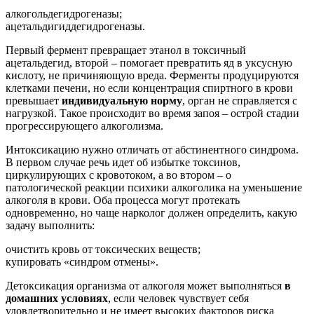
алкогольдегидрогеназы;
ацетальдигиддегидрогеназы.
Первый фермент превращает этанол в токсичный
ацетальдегид, второй – помогает превратить яд в уксусную
кислоту, не причиняющую вреда. Ферменты продуцируются
клетками печени, но если концентрация спиртного в крови
превышает
индивидуальную норму
, орган не справляется с
нагрузкой. Такое происходит во время запоя – острой стадии
прогрессирующего алкоголизма.
Интоксикацию нужно отличать от абстинентного синдрома.
В первом случае речь идет об избытке токсинов,
циркулирующих с кровотоком, а во втором – о
патологической реакции психики алкоголика на уменьшение
алкоголя в крови. Оба процесса могут протекать
одновременно, но чаще нарколог должен определить, какую
задачу выполнить:
очистить кровь от токсических веществ;
купировать «синдром отмены».
Детоксикация организма от алкоголя может выполняться
в
домашних условиях
, если человек чувствует себя
удовлетворительно и не имеет высоких факторов риска