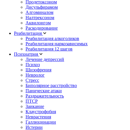
Продетоксоном
Дисульфирамом
Алгоминалом
Налтрексоном
Аквилонгом
Раскодирование
Реабилитация
Реабилитация алкоголиков
Реабилитация наркозависимых
Реабилитация 12 шагов
Психиатрия
Лечение депрессий
Психоз
Шизофрения
Невролог
Стресс
Биполярное расстройство
Панические атаки
Раздражительность
ПТСР
Заикание
Клаустрофобия
Неврастения
Галлюцинации
Истерии