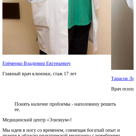
Ерёменко Владимир Евгеньевич
Главный врач клиники, стаж 17 лет
Тарасов Ле
Врач психиа
Понять наличие проблемы - наполовину решить
ее.
Медицинский центр «Элизиум»!
Мы идем в ногу со временем, совмещая богатый опыт и
знания в области практической медицины с новейшими