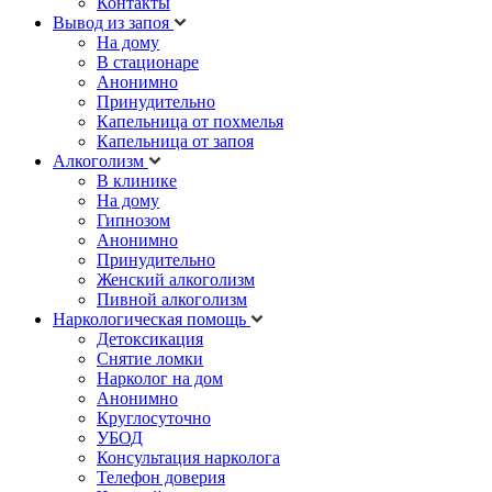
Контакты
Вывод из запоя
На дому
В стационаре
Анонимно
Принудительно
Капельница от похмелья
Капельница от запоя
Алкоголизм
В клинике
На дому
Гипнозом
Анонимно
Принудительно
Женский алкоголизм
Пивной алкоголизм
Наркологическая помощь
Детоксикация
Снятие ломки
Нарколог на дом
Анонимно
Круглосуточно
УБОД
Консультация нарколога
Телефон доверия