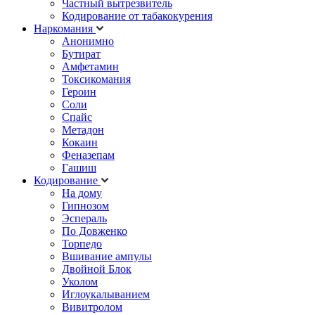
Частный вытрезвитель
Кодирование от табакокурения
Наркомания
Анонимно
Бутират
Амфетамин
Токсикомания
Героин
Соли
Спайс
Метадон
Кокаин
Феназепам
Гашиш
Кодирование
На дому
Гипнозом
Эспераль
По Довженко
Торпедо
Вшивание ампулы
Двойной Блок
Уколом
Иглоукалыванием
Вивитролом