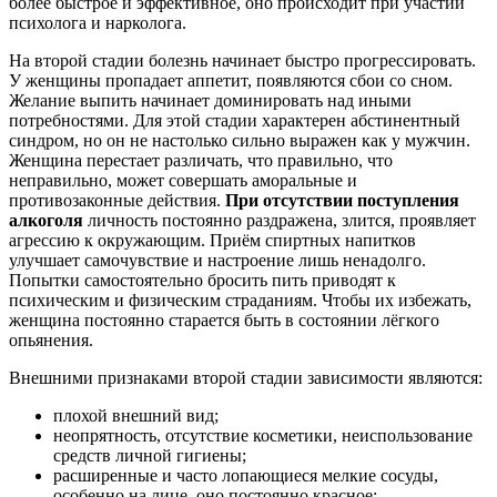
более быстрое и эффективное, оно происходит при участии
психолога и нарколога.
На второй стадии болезнь начинает быстро прогрессировать.
У женщины пропадает аппетит, появляются сбои со сном.
Желание выпить начинает доминировать над иными
потребностями. Для этой стадии характерен абстинентный
синдром, но он не настолько сильно выражен как у мужчин.
Женщина перестает различать, что правильно, что
неправильно, может совершать аморальные и
противозаконные действия.
При отсутствии поступления
алкоголя
личность постоянно раздражена, злится, проявляет
агрессию к окружающим. Приём спиртных напитков
улучшает самочувствие и настроение лишь ненадолго.
Попытки самостоятельно бросить пить приводят к
психическим и физическим страданиям. Чтобы их избежать,
женщина постоянно старается быть в состоянии лёгкого
опьянения.
Внешними признаками второй стадии зависимости являются:
плохой внешний вид;
неопрятность, отсутствие косметики, неиспользование
средств личной гигиены;
расширенные и часто лопающиеся мелкие сосуды,
особенно на лице, оно постоянно красное;