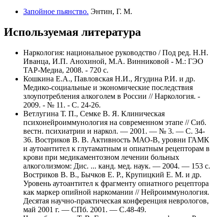
Запойное пьянство.
Энтин, Г. М.
Используемая литература
Наркология: национальное руководство / Под ред. Н.Н.
Иванца, И.П. Анохиной, М.А. Винниковой - М.: ГЭО
ТАР-Медиа, 2008. - 720 с.
Кошкина Е.А., Павловская Н.И., Ягудина Р.И. и др.
Медико-социальные и экономические последствия
злоупотребления алкоголем в России // Наркология. -
2009. - № 11. - С. 24-26.
Ветлугина Т. П., Семке В. Я. Клиническая
психонейроиммунология на современном этапе // Сиб.
вестн. психиатрии и наркол. — 2001. — № 3. — С. 34-
36. Востриков В. В. Активность МАО-В, уровни ГАМК
и аутоантител к глутаматным и опиатным рецепторам в
крови при медикаментозном лечении больных
алкоголизмом: Дис. ... канд. мед. наук. — 2004. — 153 с.
Востриков В. В., Бычков Е. Р., Крупицкий Е. М. и др.
Уровень аутоантител к фрагменту опиатного рецептора
как маркер опийной наркомании // Нейроиммунология.
Десятая научно-практическая конференция неврологов,
май 2001 г. — СПб. 2001. — С.48-49.