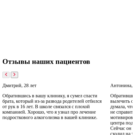
пациента с целью конфиденциального обследования и
консультации. Медицинская тайна защищена законом, и
информация о визите не должна раскрываться без согласия
пациента, что позволяет сохранить конфиденциальность и
избежать заподозрений со стороны соседей.
У вашей клиники есть лицензия?
Да, наша клиника обладает соответствующей лицензией, что
подтверждает соответствие стандартам и требованиям для
предоставления наркологических услуг.
Отзывы
наших пациентов
Дмитрий, 28 лет
Антонина, 
Обратившись в вашу клинику, я сумел спасти
Обратившис
брата, который из-за развода родителей отбился
вылечить от
от рук в 16 лет. В школе связался с плохой
думала, что
компанией. Хорошо, что я узнал про лечение
не справить
подросткового алкоголизма в вашей клинике.
мотивирова
центра подс
Сейчас он з
сходил на т