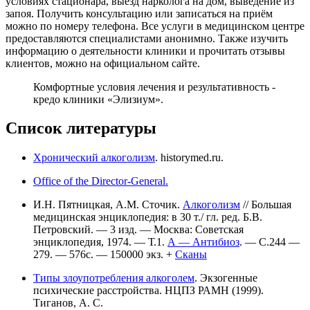
условиях стационара, выезд нарколога на дом, выведение из
запоя. Получить консультацию или записаться на приём
можно по номеру телефона. Все услуги в медицинском центре
предоставляются специалистами анонимно. Также изучить
информацию о деятельности клиники и прочитать отзывы
клиентов, можно на официальном сайте.
Комфортные условия лечения и результативность -
кредо клиники «Элизиум».
Список литературы
Хронический алкоголизм
. historymed.ru.
Office of the Director-General.
И.Н. Пятницкая, А.М. Сточик.
Алкоголизм
// Большая
медицинская энциклопедия: в 30 т./ гл. ред. Б.В.
Петровский. — 3 изд. — Москва: Советская
энциклопедия, 1974. — Т.1.
А — Антибиоз
. — С.244 —
279. — 576с. — 150000 экз. +
Сканы
Типы злоупотребления алкоголем
. Экзогенные
психические расстройства. НЦПЗ РАМН (1999).
Тиганов, А. С.