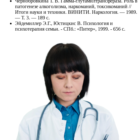
Чернобровкина Т. В. Гамма-глутамилтрансфераза. Роль в
патогенезе алкоголизма, наркоманий, токсикоманий //
Итоги науки и техники. ВИНИТИ. Наркология. — 1989.
— Т. 3. — 189 с.
Эйдемиллер Э.Г., Юстицкис В. Психология и
психотерапия семьи. - СПб.: «Питер», 1999. - 656 с.