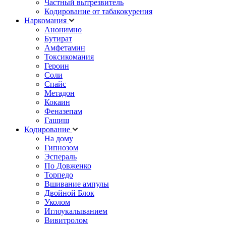
Частный вытрезвитель
Кодирование от табакокурения
Наркомания
Анонимно
Бутират
Амфетамин
Токсикомания
Героин
Соли
Спайс
Метадон
Кокаин
Феназепам
Гашиш
Кодирование
На дому
Гипнозом
Эспераль
По Довженко
Торпедо
Вшивание ампулы
Двойной Блок
Уколом
Иглоукалыванием
Вивитролом