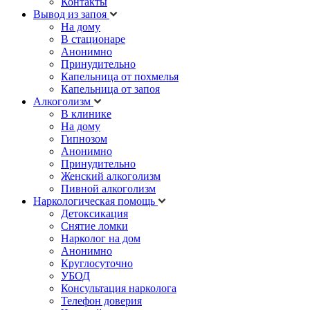
Контакты
Вывод из запоя
На дому
В стационаре
Анонимно
Принудительно
Капельница от похмелья
Капельница от запоя
Алкоголизм
В клинике
На дому
Гипнозом
Анонимно
Принудительно
Женский алкоголизм
Пивной алкоголизм
Наркологическая помощь
Детоксикация
Снятие ломки
Нарколог на дом
Анонимно
Круглосуточно
УБОД
Консультация нарколога
Телефон доверия