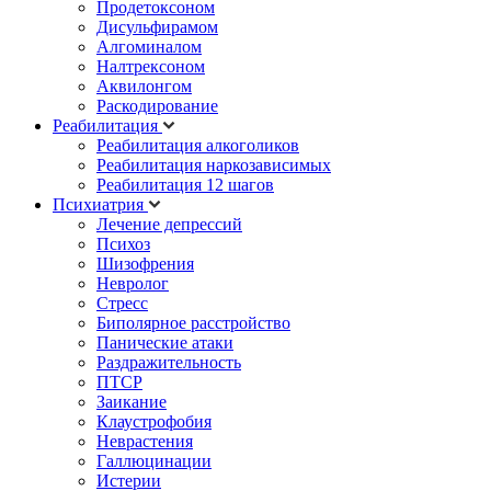
Продетоксоном
Дисульфирамом
Алгоминалом
Налтрексоном
Аквилонгом
Раскодирование
Реабилитация
Реабилитация алкоголиков
Реабилитация наркозависимых
Реабилитация 12 шагов
Психиатрия
Лечение депрессий
Психоз
Шизофрения
Невролог
Стресс
Биполярное расстройство
Панические атаки
Раздражительность
ПТСР
Заикание
Клаустрофобия
Неврастения
Галлюцинации
Истерии