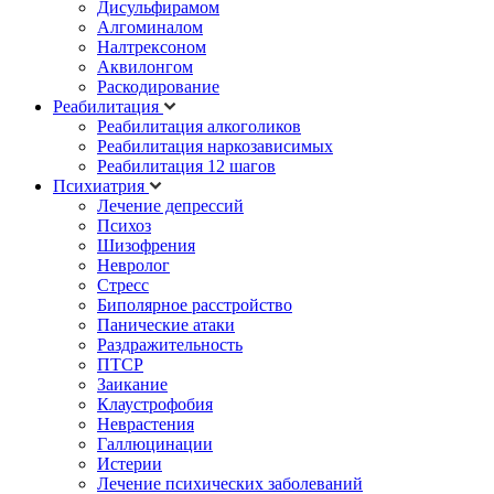
Дисульфирамом
Алгоминалом
Налтрексоном
Аквилонгом
Раскодирование
Реабилитация
Реабилитация алкоголиков
Реабилитация наркозависимых
Реабилитация 12 шагов
Психиатрия
Лечение депрессий
Психоз
Шизофрения
Невролог
Стресс
Биполярное расстройство
Панические атаки
Раздражительность
ПТСР
Заикание
Клаустрофобия
Неврастения
Галлюцинации
Истерии
Лечение психических заболеваний