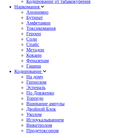
Кодирование от табакокурения
Наркомания
Анонимно
Бутират
Амфетамин
Токсикомания
Героин
Соли
Спайс
Метадон
Кокаин
Феназепам
Гашиш
Кодирование
На дому
Гипнозом
Эспераль
По Довженко
Торпедо
Вшивание ампулы
Двойной Блок
Уколом
Иглоукалыванием
Вивитролом
Продетоксоном