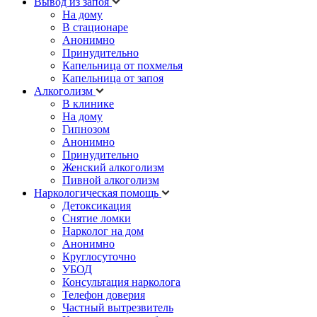
Вывод из запоя
На дому
В стационаре
Анонимно
Принудительно
Капельница от похмелья
Капельница от запоя
Алкоголизм
В клинике
На дому
Гипнозом
Анонимно
Принудительно
Женский алкоголизм
Пивной алкоголизм
Наркологическая помощь
Детоксикация
Снятие ломки
Нарколог на дом
Анонимно
Круглосуточно
УБОД
Консультация нарколога
Телефон доверия
Частный вытрезвитель