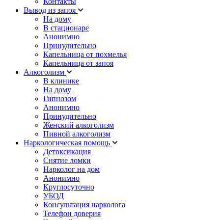
Контакты
Вывод из запоя
На дому
В стационаре
Анонимно
Принудительно
Капельница от похмелья
Капельница от запоя
Алкоголизм
В клинике
На дому
Гипнозом
Анонимно
Принудительно
Женский алкоголизм
Пивной алкоголизм
Наркологическая помощь
Детоксикация
Снятие ломки
Нарколог на дом
Анонимно
Круглосуточно
УБОД
Консультация нарколога
Телефон доверия