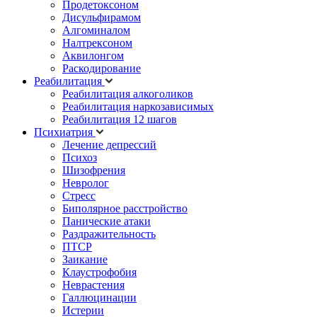
Продетоксоном
Дисульфирамом
Алгоминалом
Налтрексоном
Аквилонгом
Раскодирование
Реабилитация
Реабилитация алкоголиков
Реабилитация наркозависимых
Реабилитация 12 шагов
Психиатрия
Лечение депрессий
Психоз
Шизофрения
Невролог
Стресс
Биполярное расстройство
Панические атаки
Раздражительность
ПТСР
Заикание
Клаустрофобия
Неврастения
Галлюцинации
Истерии