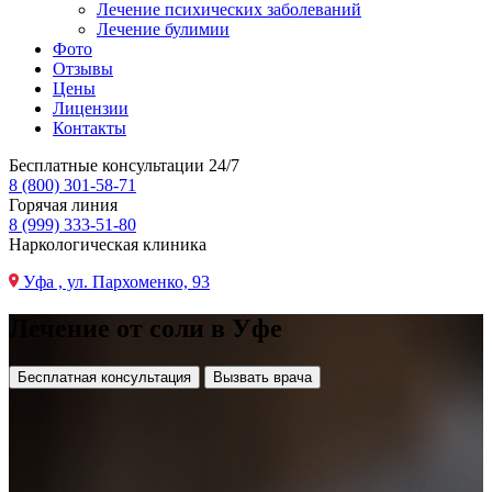
Лечение психических заболеваний
Лечение булимии
Фото
Отзывы
Цены
Лицензии
Контакты
Бесплатные консультации 24/7
8 (800) 301-58-71
Горячая линия
8 (999) 333-51-80
Наркологическая клиника
Уфа , ул. Пархоменко, 93
Лечение от соли в Уфе
Бесплатная консультация
Вызвать врача