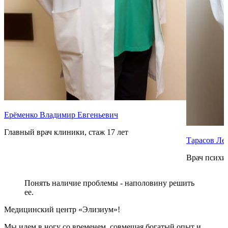
Ерёменко Владимир Евгеньевич
Главный врач клиники, стаж 17 лет
Тарасов Ле
Врач психиа
Понять наличие проблемы - наполовину решить
ее.
Медицинский центр «Элизиум»!
Мы идем в ногу со временем, совмещая богатый опыт и