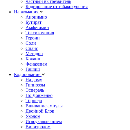
Частный вытрезвитель
Кодирование от табакокурения
Наркомания
Анонимно
Бутират
Амфетамин
Токсикомания
Героин
Соли
Спайс
Метадон
Кокаин
Феназепам
Гашиш
Кодирование
На дому
Гипнозом
Эспераль
По Довженко
Торпедо
Вшивание ампулы
Двойной Блок
Уколом
Иглоукалыванием
Вивитролом