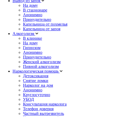
Вывод из запоя
На дому
В стационаре
Анонимно
Принудительно
Капельница от похмелья
Капельница от запоя
Алкоголизм
В клинике
На дому
Гипнозом
Анонимно
Принудительно
Женский алкоголизм
Пивной алкоголизм
Наркологическая помощь
Детоксикация
Снятие ломки
Нарколог на дом
Анонимно
Круглосуточно
УБОД
Консультация нарколога
Телефон доверия
Частный вытрезвитель