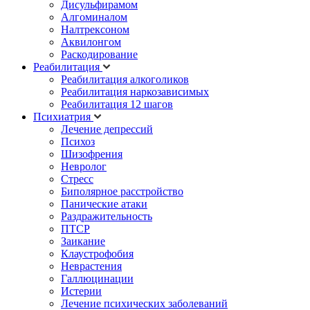
Дисульфирамом
Алгоминалом
Налтрексоном
Аквилонгом
Раскодирование
Реабилитация
Реабилитация алкоголиков
Реабилитация наркозависимых
Реабилитация 12 шагов
Психиатрия
Лечение депрессий
Психоз
Шизофрения
Невролог
Стресс
Биполярное расстройство
Панические атаки
Раздражительность
ПТСР
Заикание
Клаустрофобия
Неврастения
Галлюцинации
Истерии
Лечение психических заболеваний