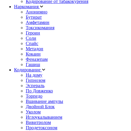
Кодирование от табакокурения
Наркомания
Анонимно
Бутират
Амфетамин
Токсикомания
Героин
Соли
Спайс
Метадон
Кокаин
Феназепам
Гашиш
Кодирование
На дому
Гипнозом
Эспераль
По Довженко
Торпедо
Вшивание ампулы
Двойной Блок
Уколом
Иглоукалыванием
Вивитролом
Продетоксоном