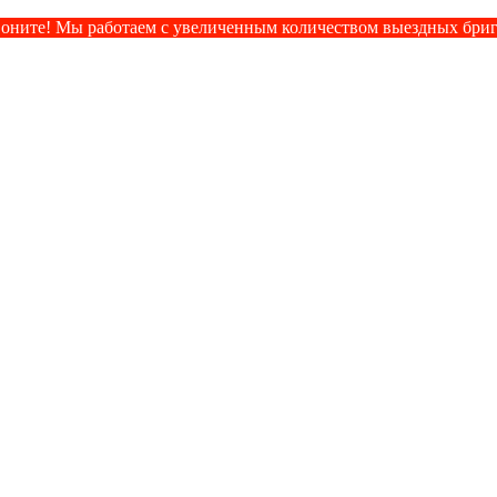
оните! Мы работаем с увеличенным количеством выездных бри