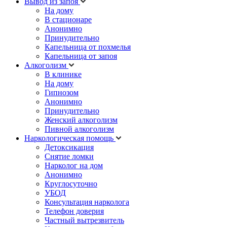
Вывод из запоя
На дому
В стационаре
Анонимно
Принудительно
Капельница от похмелья
Капельница от запоя
Алкоголизм
В клинике
На дому
Гипнозом
Анонимно
Принудительно
Женский алкоголизм
Пивной алкоголизм
Наркологическая помощь
Детоксикация
Снятие ломки
Нарколог на дом
Анонимно
Круглосуточно
УБОД
Консультация нарколога
Телефон доверия
Частный вытрезвитель