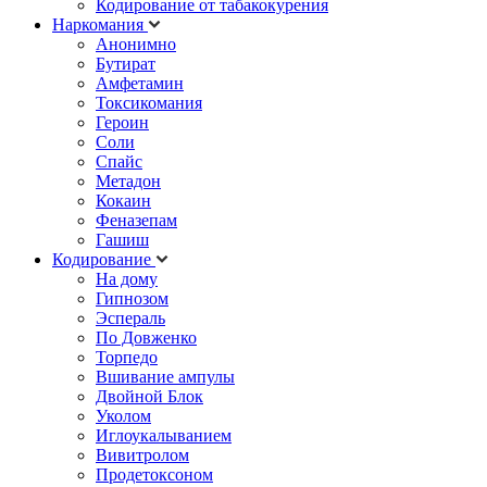
Кодирование от табакокурения
Наркомания
Анонимно
Бутират
Амфетамин
Токсикомания
Героин
Соли
Спайс
Метадон
Кокаин
Феназепам
Гашиш
Кодирование
На дому
Гипнозом
Эспераль
По Довженко
Торпедо
Вшивание ампулы
Двойной Блок
Уколом
Иглоукалыванием
Вивитролом
Продетоксоном