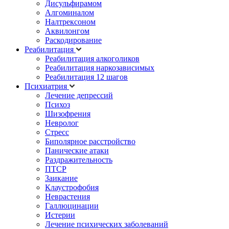
Дисульфирамом
Алгоминалом
Налтрексоном
Аквилонгом
Раскодирование
Реабилитация
Реабилитация алкоголиков
Реабилитация наркозависимых
Реабилитация 12 шагов
Психиатрия
Лечение депрессий
Психоз
Шизофрения
Невролог
Стресс
Биполярное расстройство
Панические атаки
Раздражительность
ПТСР
Заикание
Клаустрофобия
Неврастения
Галлюцинации
Истерии
Лечение психических заболеваний