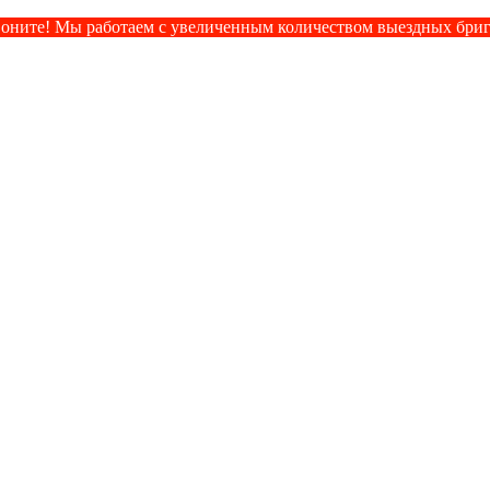
оните! Мы работаем с увеличенным количеством выездных бри