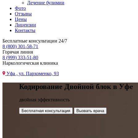
Лечение булимии
Фото
Отзывы
Цены
Лицензии
Контакты
Бесплатные консультации 24/7
8 (800) 301-58-71
Горячая линия
8 (999) 333-51-80
Наркологическая клиника
Уфа , ул. Пархоменко, 93
Кодирование Двойной блок в Уфе
двойная эффективность
Бесплатная консультация
Вызвать врача